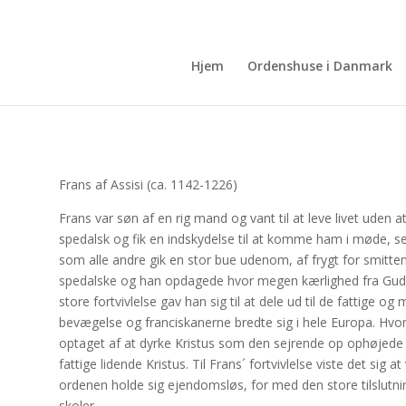
Hjem
Ordenshuse i Danmark
Frans af Assisi (ca. 1142-1226)
Frans var søn af en rig mand og vant til at leve livet ude
spedalsk og fik en indskydelse til at komme ham i møde, 
som alle andre gik en stor bue udenom, af frygt for smitte
spedalske og han opdagede hvor megen kærlighed fra Gud, han 
store fortvivlelse gav han sig til at dele ud til de fattige og
bevægelse og franciskanerne bredte sig i hele Europa. Hvor
optaget af at dyrke Kristus som den sejrende op ophøjede 
fattige lidende Kristus. Til Frans´ fortvivlelse viste det si
ordenen holde sig ejendomsløs, for med den store tilslutn
skoler.