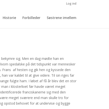
Log ind
Historie
Forbilleder
Søstrene imellem
n at bekymre sig. Men en dag mødte han en
selvom spedalske på det tidspunkt var mennesker
n. Frans af hesten og gik hen og kyssede den
var kaldet til at give videre. Til sin riges far
 mange fulgte ham. I løbet af få år blev det en stor
 man i klosterlivet før havde været meget
identificerede franciskanerne sig med den
g at være meget sværere end man skulle tro for
ing opstod behovet for at undervise og bygge