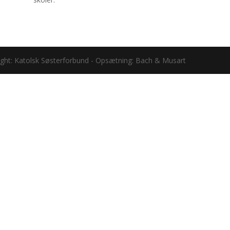
ight: Katolsk Søsterforbund - Opsætning: Bach & Musart